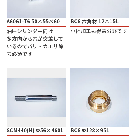
A6061-T6 50×55×60
BC6 六角材 12×15L
油圧シリンダー向け
小径加工も得意分野です
多方向から穴が交差して
いるのでバリ・カエリ除
去必須です
SCM440(H) Φ56×460L
BC6 Φ128×95L